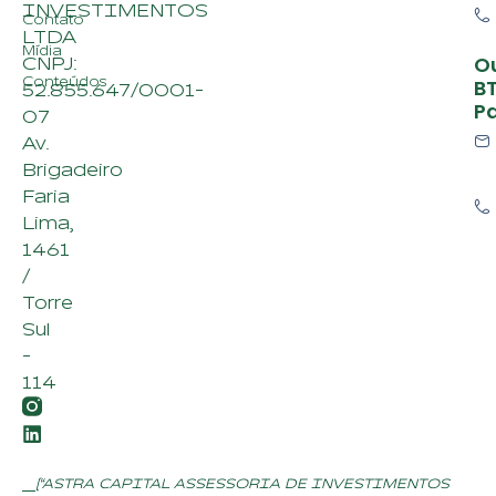
INVESTIMENTOS
Contato
LTDA
Mídia
O
CNPJ:
Conteúdos
B
52.855.647/0001-
P
07
Av.
Brigadeiro
Faria
Lima,
1461
/
Torre
Sul
-
114
(“ASTRA CAPITAL ASSESSORIA DE INVESTIMENTOS