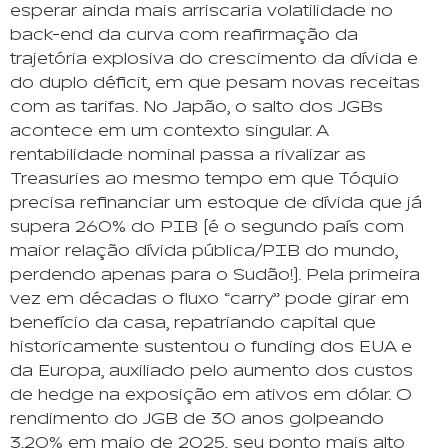
esperar ainda mais arriscaria volatilidade no
back-end da curva com reafirmação da
trajetória explosiva do crescimento da dívida e
do duplo déficit, em que pesam novas receitas
com as tarifas. No Japão, o salto dos JGBs
acontece em um contexto singular. A
rentabilidade nominal passa a rivalizar as
Treasuries ao mesmo tempo em que Tóquio
precisa refinanciar um estoque de dívida que já
supera 260% do PIB (é o segundo país com
maior relação dívida pública/PIB do mundo,
perdendo apenas para o Sudão!). Pela primeira
vez em décadas o fluxo “carry” pode girar em
benefício da casa, repatriando capital que
historicamente sustentou o funding dos EUA e
da Europa, auxiliado pelo aumento dos custos
de hedge na exposição em ativos em dólar. O
rendimento do JGB de 30 anos golpeando
3,20% em maio de 2025, seu ponto mais alto