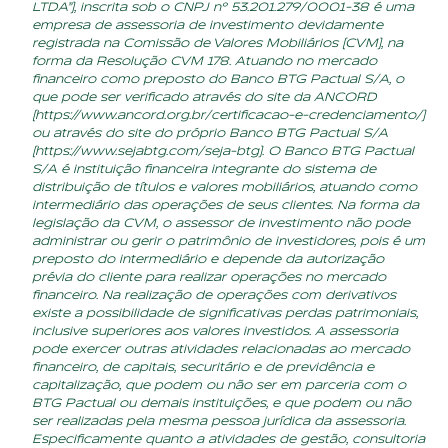
LTDA”), inscrita sob o CNPJ nº 53.201.279/0001-38 é uma
empresa de assessoria de investimento devidamente
registrada na Comissão de Valores Mobiliários (CVM), na
forma da Resolução CVM 178. Atuando no mercado
financeiro como preposto do Banco BTG Pactual S/A, o
que pode ser verificado através do site da ANCORD
(
https://www.ancord.org.br/certificacao-e-credenciamento/
)
ou através do site do próprio Banco BTG Pactual S/A
(
https://www.sejabtg.com/seja-btg
). O Banco BTG Pactual
S/A é instituição financeira integrante do sistema de
distribuição de títulos e valores mobiliários, atuando como
intermediário das operações de seus clientes. Na forma da
legislação da CVM, o assessor de investimento não pode
administrar ou gerir o patrimônio de investidores, pois é um
preposto do intermediário e depende da autorização
prévia do cliente para realizar operações no mercado
financeiro. Na realização de operações com derivativos
existe a possibilidade de significativas perdas patrimoniais,
inclusive superiores aos valores investidos. A assessoria
pode exercer outras atividades relacionadas ao mercado
financeiro, de capitais, securitário e de previdência e
capitalização, que podem ou não ser em parceria com o
BTG Pactual ou demais instituições, e que podem ou não
ser realizadas pela mesma pessoa jurídica da assessoria.
Especificamente quanto a atividades de gestão, consultoria