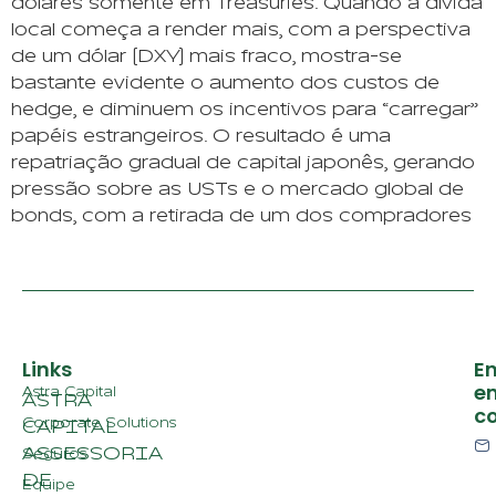
dólares somente em Treasuries. Quando a dívida
local começa a render mais, com a perspectiva
de um dólar (DXY) mais fraco, mostra-se
bastante evidente o aumento dos custos de
hedge, e diminuem os incentivos para “carregar”
papéis estrangeiros. O resultado é uma
repatriação gradual de capital japonês, gerando
pressão sobre as USTs e o mercado global de
bonds, com a retirada de um dos compradores
Links
En
e
Astra Capital
ASTRA
c
Corporate Solutions
CAPITAL
ASSESSORIA
Seguros
DE
Equipe