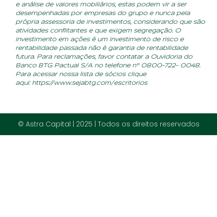
e análise de valores mobiliários, estas podem vir a ser
desempenhadas por empresas do grupo e nunca pela
própria assessoria de investimentos, considerando que são
atividades conflitantes e que exigem segregação. O
investimento em ações é um investimento de risco e
rentabilidade passada não é garantia de rentabilidade
futura. Para reclamações, favor contatar a Ouvidoria do
Banco BTG Pactual S/A no telefone nº 0800-722- 0048.
Para acessar nossa lista de sócios clique
aqui:
https://www.sejabtg.com/escritorios
© Astra Capital | 2025 | Todos os direitos reservados