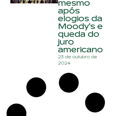
mesmo
após
elogios da
Moody’s e
queda do
juro
americano
23 de outubro de
2024
Dólar
devolve
ganhos e
fecha
abaixo de