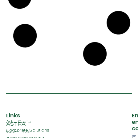
R$ 5,70
com
promessas
de
contenção
de gastos
16 de outubro de
2024
Dólar cai a
R$ 5,56
com
debate
sobre
corte de