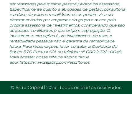
Ex-
profissiona
is de BTG,
Credit
Suisse,
Porto
Seguro e
XP se
unem em
nova
assessoria
em busca
de R$ 1,5
bi
23 de julho de 2024