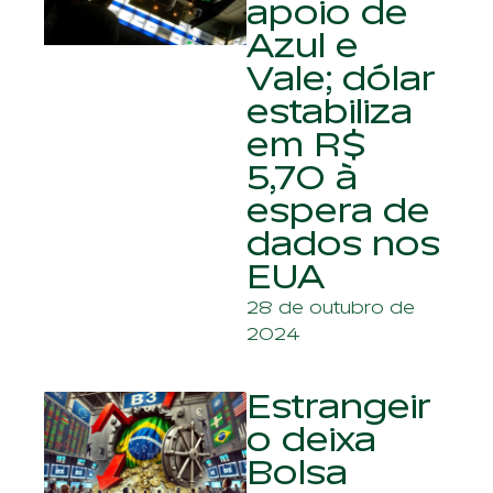
apoio de
Azul e
Vale; dólar
estabiliza
em R$
5,70 à
espera de
dados nos
EUA
28 de outubro de
2024
Estrangeir
o deixa
Bolsa