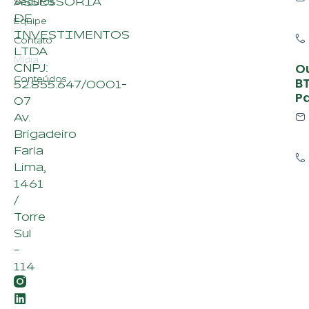
juros nos
EUA; na
semana,
perde
0,39%
13 de setembro de
2024
Ouro volta
a subir
após
recorde na
semana
passada.
Entenda o