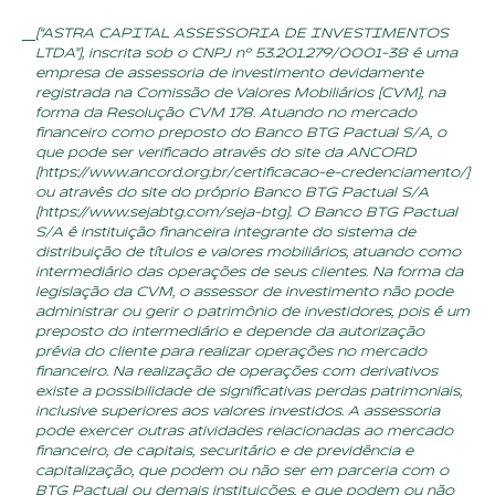
que está
acontecen
do
26 de agosto de
2024
Real
desvaloriz
a com iene
forte e
dólar à
vista sobe
a R$ 5,65
24 de julho de 2024