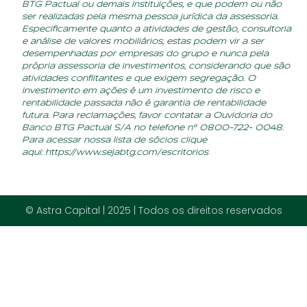
BTG Pactual ou demais instituições, e que podem ou não
ser realizadas pela mesma pessoa jurídica da assessoria.
Especificamente quanto a atividades de gestão, consultoria
e análise de valores mobiliários, estas podem vir a ser
desempenhadas por empresas do grupo e nunca pela
própria assessoria de investimentos, considerando que são
atividades conflitantes e que exigem segregação. O
investimento em ações é um investimento de risco e
rentabilidade passada não é garantia de rentabilidade
futura. Para reclamações, favor contatar a Ouvidoria do
Banco BTG Pactual S/A no telefone nº 0800-722- 0048.
Para acessar nossa lista de sócios clique
aqui:
https://www.sejabtg.com/escritorios
© Astra Capital | 2025 | Todos os direitos reservados