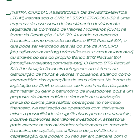
(“ASTRA CAPITAL ASSESSORIA DE INVESTIMENTOS
LTDA”), inscrita sob o CNPJ nº 53.201.279/0001-38 é uma
empresa de assessoria de investimento devidamente
registrada na Comissão de Valores Mobiliários (CVM), na
forma da Resolução CVM 178. Atuando no mercado
financeiro como preposto do Banco BTG Pactual S/A, o
que pode ser verificado através do site da ANCORD
(
https://www.ancord.org.br/certificacao-e-credenciamento/
)
ou através do site do próprio Banco BTG Pactual S/A
(
https://www.sejabtg.com/seja-btg
). O Banco BTG Pactual
S/A é instituição financeira integrante do sistema de
distribuição de títulos e valores mobiliários, atuando como
intermediário das operações de seus clientes. Na forma da
legislação da CVM, o assessor de investimento não pode
administrar ou gerir o patrimônio de investidores, pois é um
preposto do intermediário e depende da autorização
prévia do cliente para realizar operações no mercado
financeiro. Na realização de operações com derivativos
existe a possibilidade de significativas perdas patrimoniais,
inclusive superiores aos valores investidos. A assessoria
pode exercer outras atividades relacionadas ao mercado
financeiro, de capitais, securitário e de previdência e
capitalização, que podem ou não ser em parceria com o