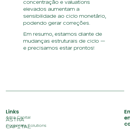
concentração e valuations
elevados aumentam a
sensibilidade ao ciclo monetário,
podendo gerar correções.
Em resumo, estamos diante de
mudanças estruturais de ciclo —
e precisamos estar prontos!
Links
En
e
Astra Capital
ASTRA
c
Corporate Solutions
CAPITAL