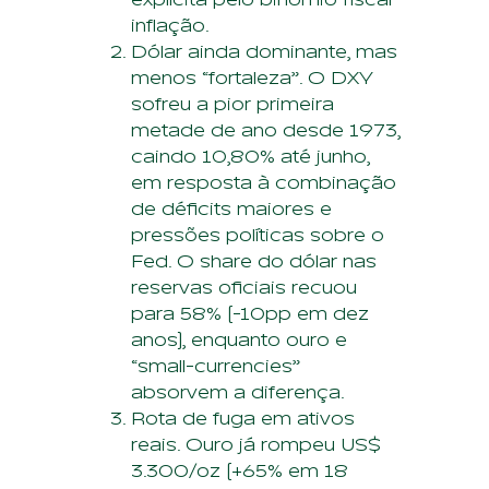
inflação.
Dólar ainda dominante, mas
menos “fortaleza”. O DXY
sofreu a pior primeira
metade de ano desde 1973,
caindo 10,80% até junho,
em resposta à combinação
de déficits maiores e
pressões políticas sobre o
Fed. O share do dólar nas
reservas oficiais recuou
para 58% (-10pp em dez
anos), enquanto ouro e
“small-currencies”
absorvem a diferença.
Rota de fuga em ativos
reais. Ouro já rompeu US$
3.300/oz (+65% em 18