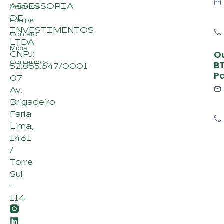
ASSESSORIA
Seguros
DE
Equipe
INVESTIMENTOS
Contato
LTDA
Mídia
O
CNPJ:
Conteúdos
B
52.855.647/0001-
P
07
Av.
Brigadeiro
Faria
Lima,
1461
/
Torre
Sul
-
114