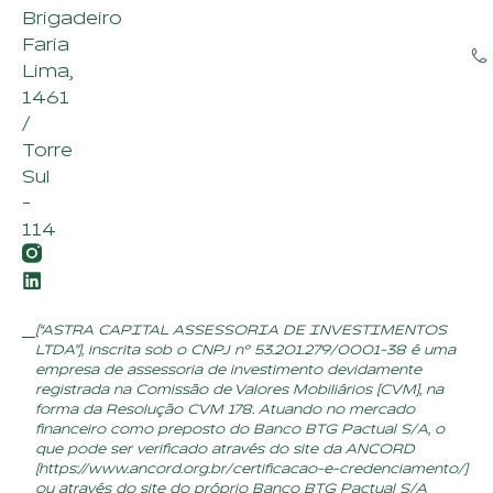
Brigadeiro
Faria
Lima,
1461
/
Torre
Sul
-
114
(“ASTRA CAPITAL ASSESSORIA DE INVESTIMENTOS
LTDA”), inscrita sob o CNPJ nº 53.201.279/0001-38 é uma
empresa de assessoria de investimento devidamente
registrada na Comissão de Valores Mobiliários (CVM), na
forma da Resolução CVM 178. Atuando no mercado
financeiro como preposto do Banco BTG Pactual S/A, o
que pode ser verificado através do site da ANCORD
(
https://www.ancord.org.br/certificacao-e-credenciamento/
)
ou através do site do próprio Banco BTG Pactual S/A