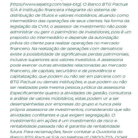
(
https://www.sejabtg.com/seja-btg
). O Banco BTG Pactual
S/A é instituição financeira integrante do sistema de
distribuição de títulos e valores mobiliários, atuando como
intermediário das operações de seus clientes. Na forma da
legislação da CVM, o assessor de investimento não pode
administrar ou gerir o patrimônio de investidores, pois é um
preposto do intermediário e depende da autorização
prévia do cliente para realizar operações no mercado
financeiro. Na realização de operações com derivativos
existe a possibilidade de significativas perdas patrimoniais,
inclusive superiores aos valores investidos. A assessoria
pode exercer outras atividades relacionadas ao mercado
financeiro, de capitais, securitário e de previdência e
capitalização, que podem ou não ser em parceria com o
BTG Pactual ou demais instituições, e que podem ou não
ser realizadas pela mesma pessoa jurídica da assessoria.
Especificamente quanto a atividades de gestão, consultoria
e análise de valores mobiliários, estas podem vir a ser
desempenhadas por empresas do grupo e nunca pela
própria assessoria de investimentos, considerando que são
atividades conflitantes e que exigem segregação. O
investimento em ações é um investimento de risco e
rentabilidade passada não é garantia de rentabilidade
futura. Para reclamações, favor contatar a Ouvidoria do
Banco BTG Pactual S/A no telefone nº 0800-722- 0048.