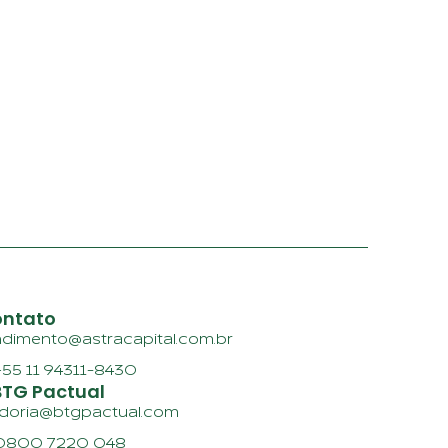
ontato
endimento@astracapital.com.br
+55 11 94311-8430
BTG Pactual
vidoria@btgpactual.com
 0800 7220 048