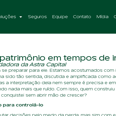
oluções
Seguros
Equipe
Contato
Mídia
patrimônio em tempos de 
dadora da Astra Capital
im se preparar para ele. Estamos acostumados com in
ha sido tão sentida, discutida e amplificada com
s a interpretação dela nem sempre é precisa e em 
do nada mais que ruído. Com isso, quem construiu
conquistei sem abrir mão de crescer?
o para controlá-lo
autar decisões pelo medo da perda, mas sim com es