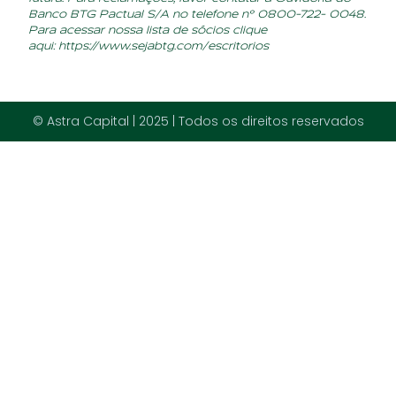
Banco BTG Pactual S/A no telefone nº 0800-722- 0048.
Para acessar nossa lista de sócios clique
aqui:
https://www.sejabtg.com/escritorios
© Astra Capital | 2025 | Todos os direitos reservados