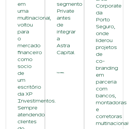
em
segmento
Corporate
uma
Private
da
multinacional,
antes
Porto
voltou
de
Seguro,
para
integrar
onde
o
a
liderou
mercado
Astra
projetos
financeiro
Capital.
de
como
co-
socio
branding
de
em
um
parceria
escritório
com
da XP
bancos,
Investimentos.
montadoras
Sempre
e
atendendo
corretoras
clientes
multinacionai
do