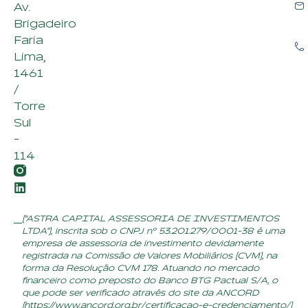
Av.
Brigadeiro
Faria
Lima,
1461
/
Torre
Sul
-
114
(“ASTRA CAPITAL ASSESSORIA DE INVESTIMENTOS
LTDA”), inscrita sob o CNPJ nº 53.201.279/0001-38 é uma
empresa de assessoria de investimento devidamente
registrada na Comissão de Valores Mobiliários (CVM), na
forma da Resolução CVM 178. Atuando no mercado
financeiro como preposto do Banco BTG Pactual S/A, o
que pode ser verificado através do site da ANCORD
(
https://www.ancord.org.br/certificacao-e-credenciamento/
)