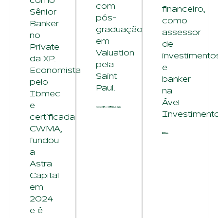
como
com
financeiro,
Sênior
pós-
como
Banker
graduação
assessor
no
em
de
Private
Valuation
investimento
da XP.
pela
e
Economista
Saint
banker
pelo
Paul.
na
Ibmec
Ável
e
Investimento
certificada
CWMA,
fundou
a
Astra
Capital
em
2024
e é