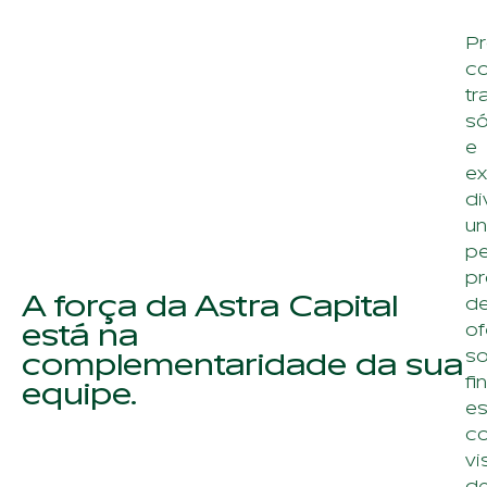
Pr
c
tr
só
e
ex
di
un
pe
pr
A força da Astra Capital
d
está na
of
so
complementaridade da sua
fi
equipe.
es
c
vi
d