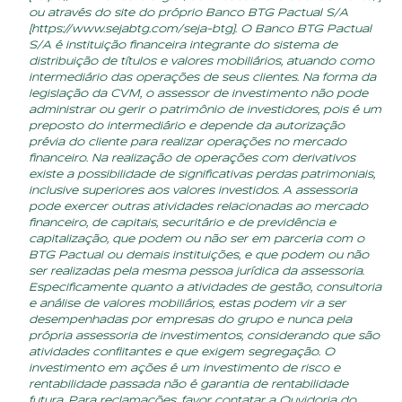
ou através do site do próprio Banco BTG Pactual S/A
(
https://www.sejabtg.com/seja-btg
). O Banco BTG Pactual
S/A é instituição financeira integrante do sistema de
distribuição de títulos e valores mobiliários, atuando como
intermediário das operações de seus clientes. Na forma da
legislação da CVM, o assessor de investimento não pode
administrar ou gerir o patrimônio de investidores, pois é um
preposto do intermediário e depende da autorização
prévia do cliente para realizar operações no mercado
financeiro. Na realização de operações com derivativos
existe a possibilidade de significativas perdas patrimoniais,
inclusive superiores aos valores investidos. A assessoria
pode exercer outras atividades relacionadas ao mercado
financeiro, de capitais, securitário e de previdência e
capitalização, que podem ou não ser em parceria com o
BTG Pactual ou demais instituições, e que podem ou não
ser realizadas pela mesma pessoa jurídica da assessoria.
Especificamente quanto a atividades de gestão, consultoria
e análise de valores mobiliários, estas podem vir a ser
desempenhadas por empresas do grupo e nunca pela
própria assessoria de investimentos, considerando que são
atividades conflitantes e que exigem segregação. O
investimento em ações é um investimento de risco e
rentabilidade passada não é garantia de rentabilidade
futura. Para reclamações, favor contatar a Ouvidoria do