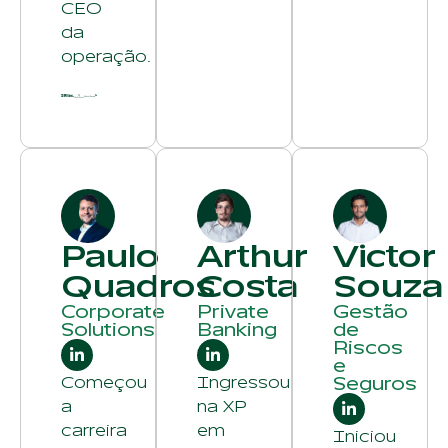
CEO
da
operação.
Paulo
Arthur
Victor
Quadros
Costa
Souza
Corporate
Private
Gestão
Solutions
Banking
de
Riscos
e
Começou
Ingressou
Seguros
a
na XP
carreira
em
Iniciou