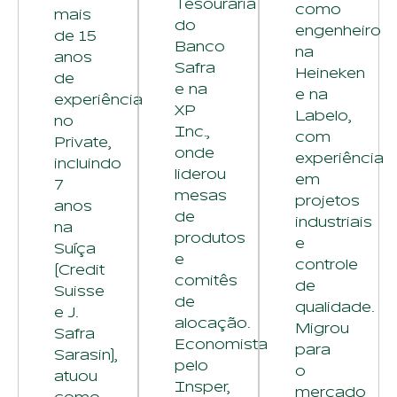
Tesouraria
como
mais
do
engenheiro
de 15
Banco
na
anos
Safra
Heineken
de
e na
e na
experiência
XP
Labelo,
no
Inc.,
com
Private,
onde
experiência
incluindo
liderou
em
7
mesas
projetos
anos
de
industriais
na
produtos
e
Suíça
e
controle
(Credit
comitês
de
Suisse
de
qualidade.
e J.
alocação.
Migrou
Safra
Economista
para
Sarasin),
pelo
o
atuou
Insper,
mercado