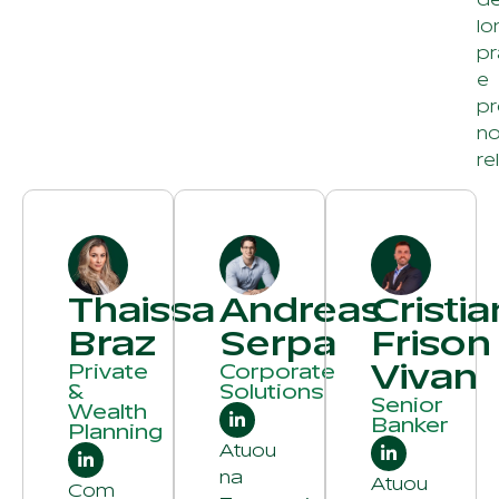
lo
p
e
pr
n
re
Thaissa
Andreas
Cristia
Braz
Serpa
Frison
Vivan
Private
Corporate
&
Solutions
Senior
Wealth
Banker
Planning
Atuou
na
Atuou
Com