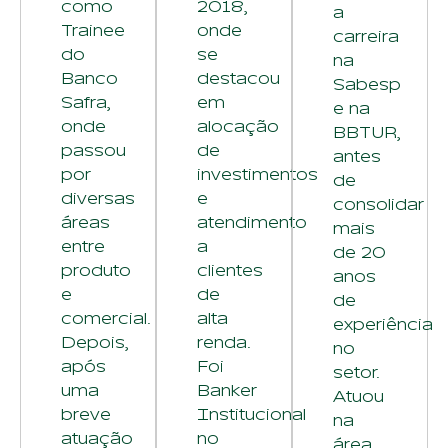
como
2018,
a
Trainee
onde
carreira
do
se
na
Banco
destacou
Sabesp
Safra,
em
e na
onde
alocação
BBTUR,
passou
de
antes
por
investimentos
de
diversas
e
consolidar
áreas
atendimento
mais
entre
a
de 20
produto
clientes
anos
e
de
de
comercial.
alta
experiência
Depois,
renda.
no
após
Foi
setor.
uma
Banker
Atuou
breve
Institucional
na
atuação
no
área