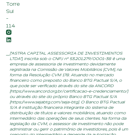
Torre
Sul
-
114
(“ASTRA CAPITAL ASSESSORIA DE INVESTIMENTOS
LTDA”), inscrita sob o CNPJ nº 53.201.279/0001-38 é uma
empresa de assessoria de investimento devidamente
registrada na Comissão de Valores Mobiliários (CVM), na
forma da Resolução CVM 178. Atuando no mercado
financeiro como preposto do Banco BTG Pactual S/A, o
que pode ser verificado através do site da ANCORD
(
https://www.ancord.org.br/certificacao-e-credenciamento/
)
ou através do site do próprio Banco BTG Pactual S/A
(
https://www.sejabtg.com/seja-btg
). O Banco BTG Pactual
S/A é instituição financeira integrante do sistema de
distribuição de títulos e valores mobiliários, atuando como
intermediário das operações de seus clientes. Na forma da
legislação da CVM, o assessor de investimento não pode
administrar ou gerir o patrimônio de investidores, pois é um
preposto do intermediário e depende da autorização