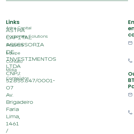
Links
En
e
Astra Capital
ASTRA
c
Corporate Solutions
CAPITAL
ASSESSORIA
Seguros
DE
Equipe
INVESTIMENTOS
Contato
LTDA
Mídia
O
CNPJ:
Conteúdos
B
52.855.647/0001-
P
07
Av.
Brigadeiro
Faria
Lima,
1461
/